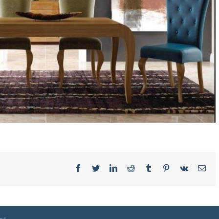
Facebook
Twitter
LinkedIn
Reddit
Tumblr
Pinterest
Vk
Ema