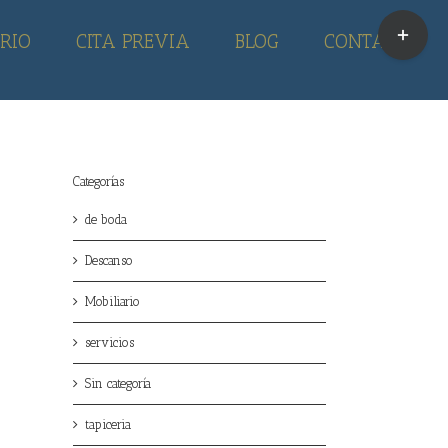
Toggle
RIO
CITA PREVIA
BLOG
CONTACTO
Sliding
Bar
Area
Categorías
de boda
Descanso
Mobiliario
servicios
Sin categoría
tapiceria