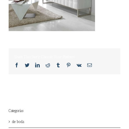
Share This Story, Choose Your Platform!
Facebook
Twitter
LinkedIn
Reddit
Tumblr
Pinterest
Vk
Email
Categorías
de boda