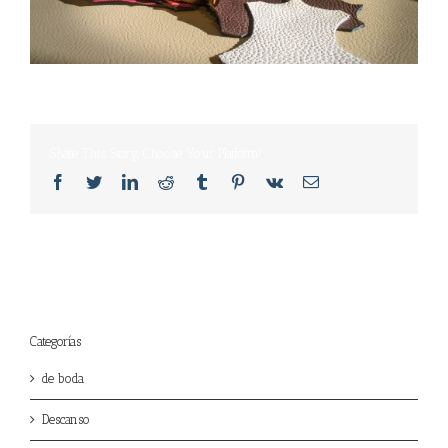
Share This Story, Choose Your Platform!
Facebook
Twitter
LinkedIn
Reddit
Tumblr
Pinterest
Vk
Email
Categorías
de boda
Descanso