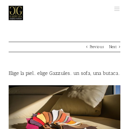
Skip
to
content
Previous
Next
Elige la piel… elige Gazzules.. un sofa, una butaca..