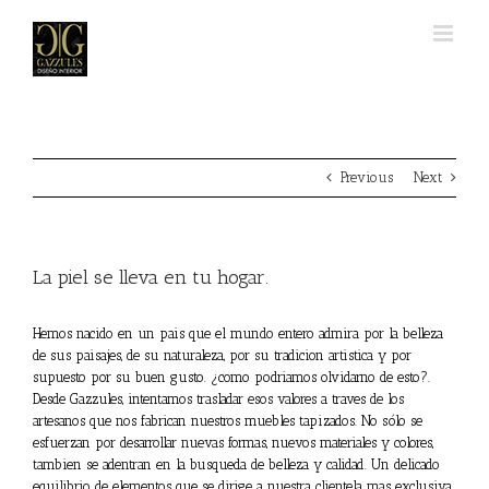
Skip
to
content
Previous
Next
La piel se lleva en tu hogar.
Hemos nacido en un pais que el mundo entero admira por la belleza
de sus paisajes, de su naturaleza, por su tradicion artistica y por
supuesto por su buen gusto. ¿como podriamos olvidarno de esto?.
Desde Gazzules, intentamos trasladar esos valores a traves de los
artesanos que nos fabrican nuestros muebles tapizados. No sólo se
esfuerzan por desarrollar nuevas formas, nuevos materiales y colores,
tambien se adentran en la busqueda de belleza y calidad. Un delicado
equilibrio de elementos que se dirige a nuestra clientela mas exclusiva