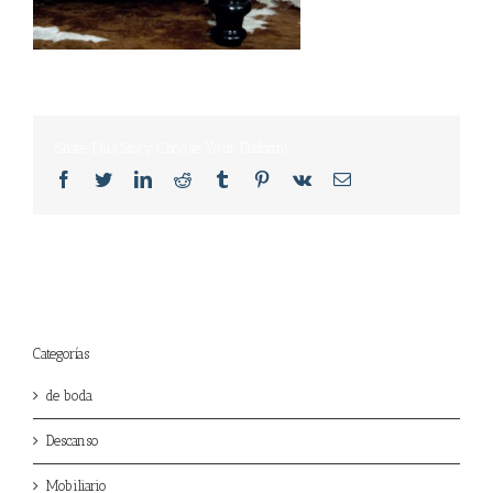
Share This Story, Choose Your Platform!
Facebook
Twitter
LinkedIn
Reddit
Tumblr
Pinterest
Vk
Email
Categorías
de boda
Descanso
Mobiliario