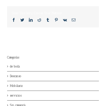
Share This Story, Choose Your Platform!
Facebook
Twitter
LinkedIn
Reddit
Tumblr
Pinterest
Vk
Email
Categorías
de boda
Descanso
Mobiliario
servicios
Sin categoría