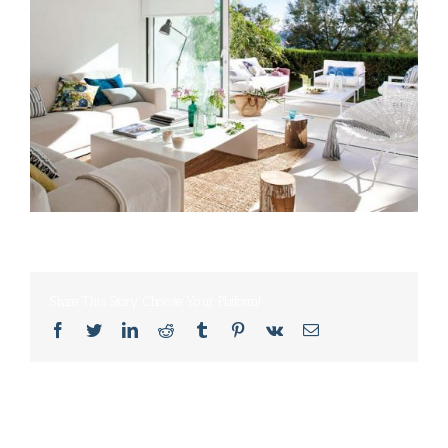
Share This Story, Choose Your Platform!
Facebook
Twitter
LinkedIn
Reddit
Tumblr
Pinterest
Vk
Email