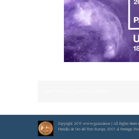
Share This Story, Choose Your Platform!
Copyright 2015 www.gazzules.es | All Rights Reser
Medalla de Oro del Foro Europa 2001 al Prestigio Pro