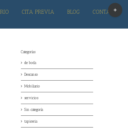
Toggle
RIO
CITA PREVIA
BLOG
CONTACTO
Sliding
Bar
Area
Categorías
de boda
Descanso
Mobiliario
servicios
Sin categoría
tapiceria