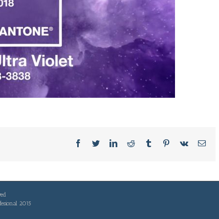
Facebook
Twitter
LinkedIn
Reddit
Tumblr
Pinterest
Vk
Ema
ved
fesional 2015