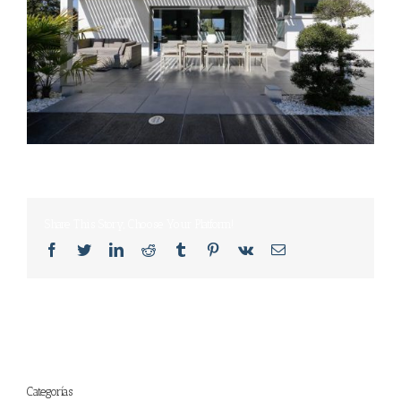
Share This Story, Choose Your Platform!
Facebook
Twitter
LinkedIn
Reddit
Tumblr
Pinterest
Vk
Email
Categorías