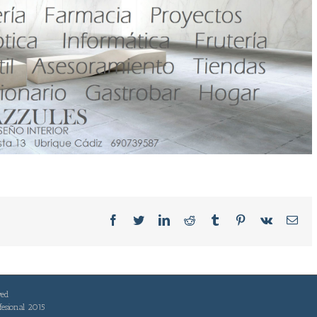
Facebook
Twitter
LinkedIn
Reddit
Tumblr
Pinterest
Vk
Ema
ved
fesional 2015