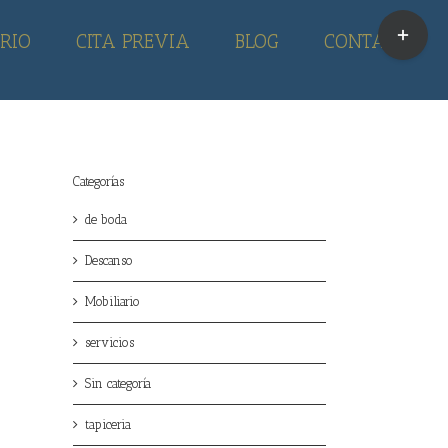
Toggle
RIO
CITA PREVIA
BLOG
CONTACTO
Sliding
Bar
Area
Categorías
de boda
Descanso
Mobiliario
servicios
Sin categoría
tapiceria