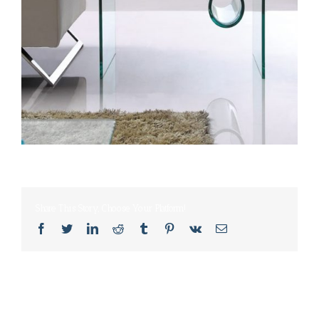
Share This Story, Choose Your Platform!
Facebook
Twitter
LinkedIn
Reddit
Tumblr
Pinterest
Vk
Email